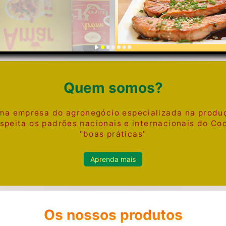
Quem somos?
ma empresa do agronegócio especializada na produç
espeita os padrões nacionais e internacionais do C
"boas práticas"
Aprenda mais
Os nossos produtos