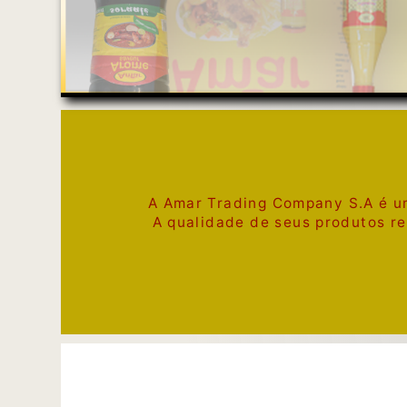
A Amar Trading Company S.A é u
A qualidade de seus produtos r