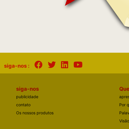
siga-nos :
siga-nos
Qu
publicidade
apre
contato
Por 
Os nossos produtos
Palav
Visão