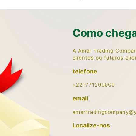
Como chega
A Amar Trading Compan
clientes ou futuros cli
telefone
+221771200000
email
amartradingcompany@y
Localize-nos