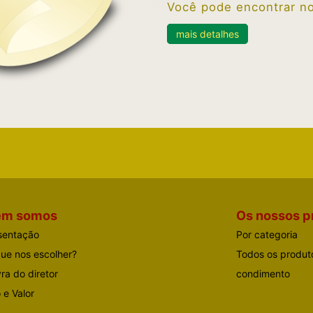
Você pode encontrar no
mais detalhes
em somos
Os nossos p
sentação
Por categoria
que nos escolher?
Todos os produt
ra do diretor
condimento
 e Valor