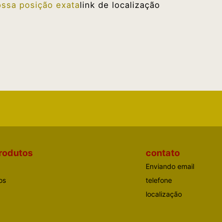
ssa posição exata
link de localização
rodutos
contato
Enviando email
os
telefone
localização